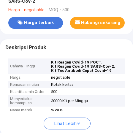
SARS-Cov-2
Harga：negotiable
MOQ：500
Harga terbaik
Hubungi sekarang
Deskripsi Produk
,
Kit Reagen Covid-19 POCT
Cahaya Tinggi
,
Kit Reagen Covid-19 SARS-Cov-2
Kit Tes Antibodi Cepat Covid-19
Harga
negotiable
Kemasan rincian
Kotak kertas
Kuantitas min Order
500
Menyediakan
30000 Kit per Minggu
kemampuan
Nama merek
WWHS
Lihat Lebih