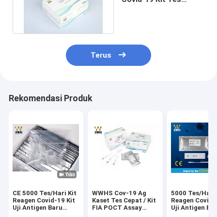
Antibodi Cepat SARS-
Cov-2
Terus
Rekomendasi Produk
CE 5000 Tes/Hari Kit
WWHS Cov-19 Ag
5000 Tes/Hari 
Reagen Covid-19 Kit
Kaset Tes Cepat / Kit
Reagen Covid-
Uji Antigen Baru
FIA POCT Assay
Uji Antigen Ba
Koloid Emas
Fluoresensi
Koloid Emas