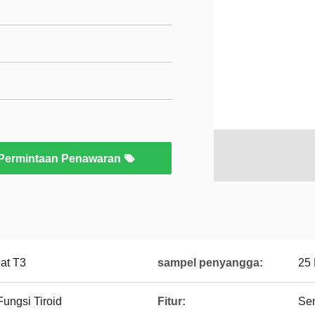
Permintaan Penawaran
pat T3
sampel penyangga:
25 
Fungsi Tiroid
Fitur:
Sen