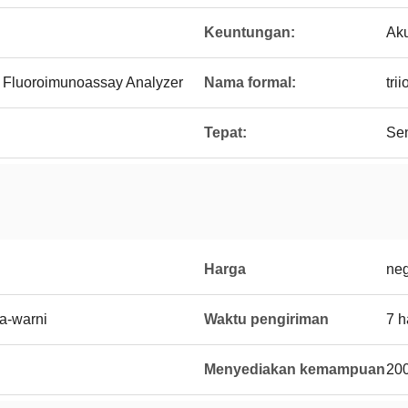
Keuntungan:
Aku
Fluoroimunoassay Analyzer
Nama formal:
tri
Tepat:
Sen
Harga
neg
a-warni
Waktu pengiriman
7 h
Menyediakan kemampuan
200