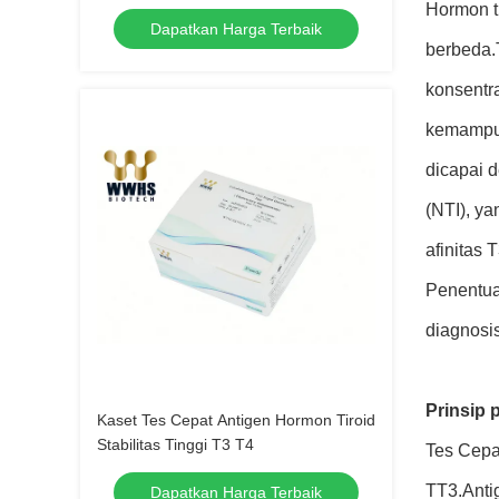
Immunoassay Analyzer
Hormon tr
Dapatkan Harga Terbaik
berbeda.T
konsentra
kemampuan
dicapai d
(NTI), y
afinitas 
Penentuan
diagnosis
Prinsip
Kaset Tes Cepat Antigen Hormon Tiroid
Stabilitas Tinggi T3 T4
Tes Cepa
TT3.Anti
Dapatkan Harga Terbaik