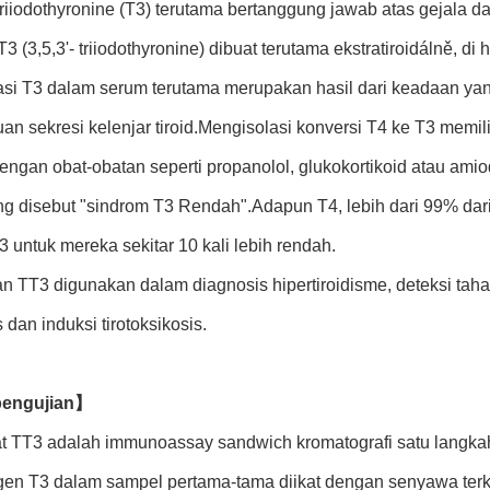
iiodothyronine (T3) terutama bertanggung jawab atas gejala da
3 (3,5,3'- triiodothyronine) dibuat terutama ekstratiroidálně, di 
si T3 dalam serum terutama merupakan hasil dari keadaan yang l
 sekresi kelenjar tiroid.Mengisolasi konversi T4 ke T3 memili
engan obat-obatan seperti propanolol, glukokortikoid atau amiod
ang disebut "sindrom T3 Rendah".Adapun T4, lebih dari 99% dar
T3 untuk mereka sekitar 10 kali lebih rendah.
 TT3 digunakan dalam diagnosis hipertiroidisme, deteksi tahap
 dan induksi tirotoksikosis.
 pengujian】
t TT3 adalah immunoassay sandwich kromatografi satu langkah 
gen T3 dalam sampel pertama-tama diikat dengan senyawa terk