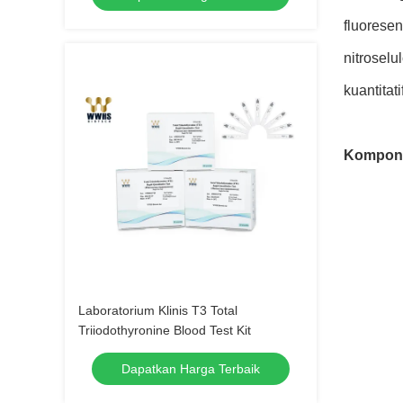
fluorese
nitroselu
kuantitat
Kompo
Laboratorium Klinis T3 Total
Triiodothyronine Blood Test Kit
Dapatkan Harga Terbaik