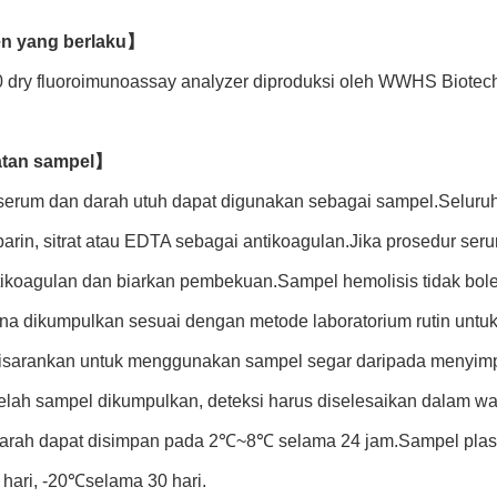
en yang berlaku】
 dry fluoroimunoassay analyzer diproduksi oleh WWHS Biotech
atan sampel】
serum dan darah utuh dapat digunakan sebagai sampel.Seluru
eparin, sitrat atau EDTA sebagai antikoagulan.Jika prosedur s
tikoagulan dan biarkan pembekuan.Sampel hemolisis tidak bol
na dikumpulkan sesuai dengan metode laboratorium rutin untuk
isarankan untuk menggunakan sampel segar daripada menyim
elah sampel dikumpulkan, deteksi harus diselesaikan dalam 
arah dapat disimpan pada 2℃~8℃ selama 24 jam.Sampel pla
 hari, -20℃selama 30 hari.