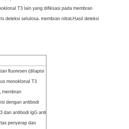
oklonal T3 lain yang difiksasi pada membran
s deteksi selulosa. membran nitrat.Hasil deteksi
talan fluoresen (dilapisi
ikus monoklonal T3
), membran
pisi dengan antibodi
3 dan antibodi IgG anti
rtas penyerap dan