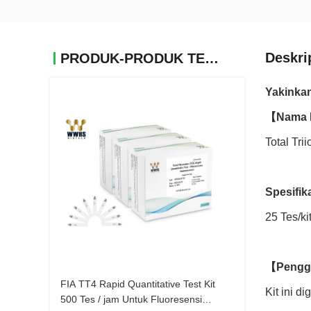
Deskri
PRODUK-PRODUK TERKAIT
Yakinkan
【Nama 
Total Tri
Spesifik
25 Tes/ki
【Pengg
FIA TT4 Rapid Quantitative Test Kit
Kit ini d
500 Tes / jam Untuk Fluoresensi