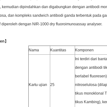
n, kemudian dipindahkan dan digabungkan dengan antibodi mon
losa, dan kompleks sandwich antibodi ganda terbentuk pada gari
if diperoleh dengan NIR-1000 dry fluoroimunoassay analyser.
nen】
Nama
Kuantitas
Komponen
Ini terdiri dari ban
dengan antibodi t
berlabel fluoresen
Kartu ujian
25
nitroselulosa (dila
tikus monoklonal T
tikus Kambing), ke