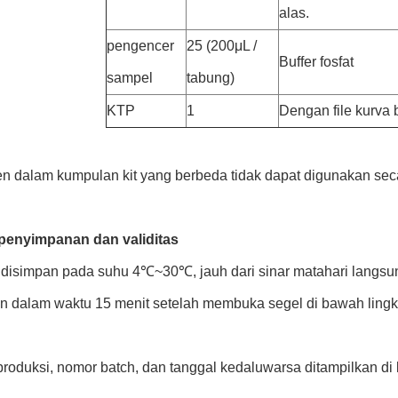
alas.
pengencer
25 (200μL /
Buffer fosfat
sampel
tabung)
KTP
1
Dengan file kurva b
 dalam kumpulan kit yang berbeda tidak dapat digunakan seca
penyimpanan dan validitas
 disimpan pada suhu 4℃~30℃, jauh dari sinar matahari langsung
n dalam waktu 15 menit setelah membuka segel di bawah lingk
produksi, nomor batch, dan tanggal kedaluwarsa ditampilkan di