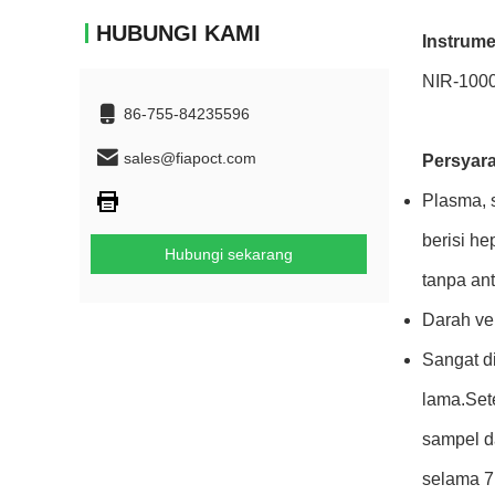
HUBUNGI KAMI
Instrum
NIR-1000
86-755-84235596
sales@fiapoct.com
Persyar
Plasma, 
berisi h
Hubungi sekarang
tanpa an
Darah ve
Sangat d
lama.Set
sampel d
selama 7