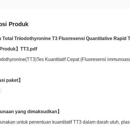
psi Produk
 Total Triiodothyronine T3 Fluoresensi Quantitative Rapid 
Produk】
TT3.pdf
iodothyronine(TT3)Tes Kuantitatif Cepat (Fluoresensi immunoas
asi paket】
t
unaan yang dimaksudkan】
igunakan untuk penentuan kuantitatif TT3 dalam darah utuh, pl