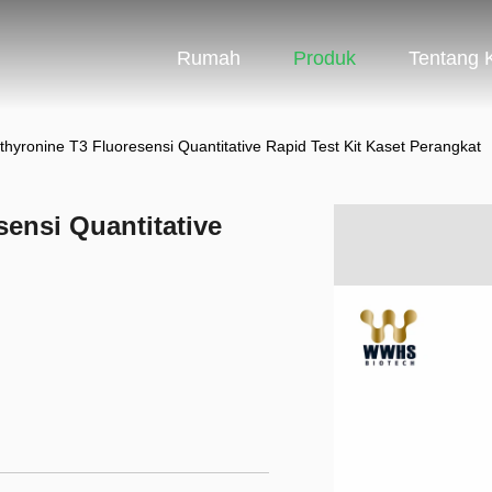
Rumah
Produk
Tentang 
othyronine T3 Fluoresensi Quantitative Rapid Test Kit Kaset Perangkat
sensi Quantitative