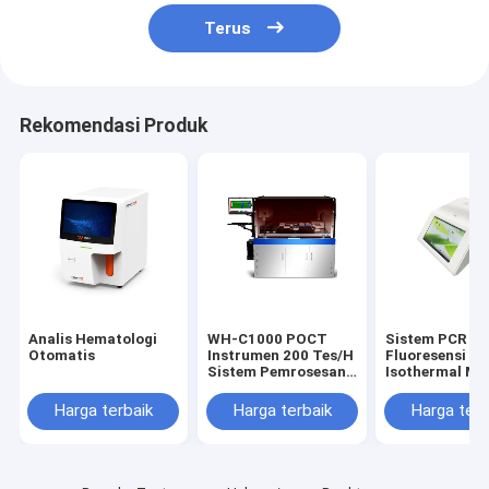
Terus
Rekomendasi Produk
Analis Hematologi
WH-C1000 POCT
Sistem PCR
Otomatis
Instrumen 200 Tes/H
Fluoresensi
Sistem Pemrosesan
Isothermal M
Sampel Otomatis
Terbuka Diran
Sensitivitas T
Harga terbaik
Harga terbaik
Harga terb