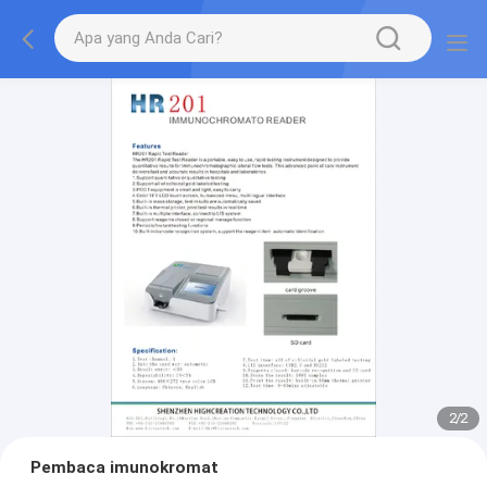
2
/
2
Pembaca imunokromat