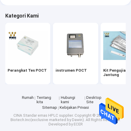
Kategori Kami
Perangkat Tes POCT
instrumen POCT
Kit Pengujian
Jantung
Rumah
Tentang
Hubungi
Desktop
kita
kami
Site
Sitemap
Kebijakan Privasi
CINA Standar emas HPLC supplier.
Copyright © 2026 WWHS
Biotech.Inc(exclusive marketed by Dawin). All Rights Reserved.
Developed by
ECER