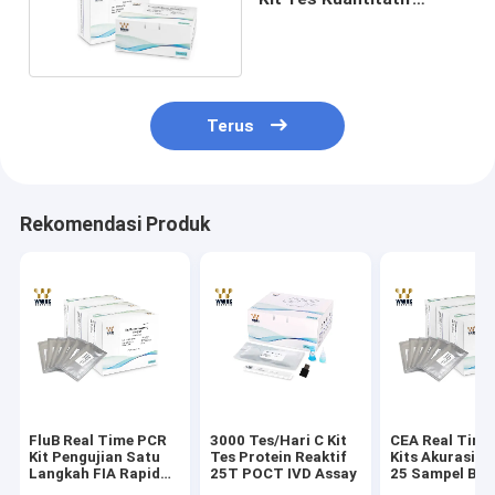
Cepat FIA IVD 25T POCT
Assay
Terus
Rekomendasi Produk
FluB Real Time PCR
3000 Tes/Hari C Kit
CEA Real Time
Kit Pengujian Satu
Tes Protein Reaktif
Kits Akurasi T
Langkah FIA Rapid
25T POCT IVD Assay
25 Sampel Bot
Quantitative Test Kit
Untuk Deteksi