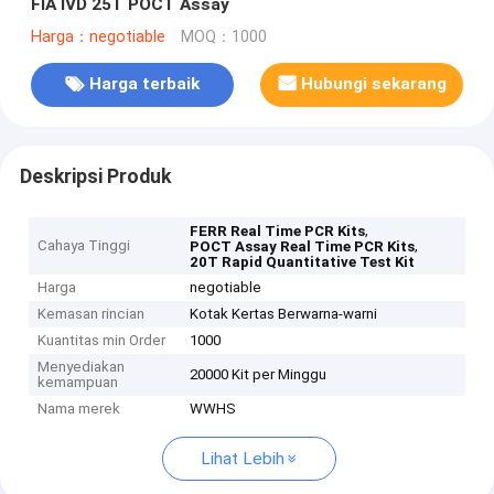
FIA IVD 25T POCT Assay
Harga：negotiable
MOQ：1000
Harga terbaik
Hubungi sekarang
Deskripsi Produk
,
FERR Real Time PCR Kits
Cahaya Tinggi
,
POCT Assay Real Time PCR Kits
20T Rapid Quantitative Test Kit
Harga
negotiable
Kemasan rincian
Kotak Kertas Berwarna-warni
Kuantitas min Order
1000
Menyediakan
20000 Kit per Minggu
kemampuan
Nama merek
WWHS
Lihat Lebih