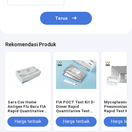
Terus
Rekomendasi Produk
Sars Cov Home
FIA POCT Test Kit D-
Mycoplasma
Antigen Flu Baru FIA
Dimer Rapid
Pneumoniae I
Rapid Quantitative
Quantitative Test
Rapid Test Kit
Self Test Kit
3000 Tes/Hari
Step Assay IV
Harga terbaik
Harga terbaik
Harga terb