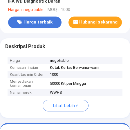
IFA IVD Diagnostik Darah
Harga：negotiable
MOQ：1000
Harga terbaik
Hubungi sekarang
Deskripsi Produk
Harga
negotiable
Kemasan rincian
Kotak Kertas Berwarna-warni
Kuantitas min Order
1000
Menyediakan
50000 Kit per Minggu
kemampuan
Nama merek
WWHS
Lihat Lebih