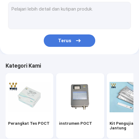
Troponin I Kit
Kit Tes Cepat HbA1c
Hormon Tiroid T3 T4
Terus
Kit Tes Kesuburan
Kit PCR Waktu Nyata
Kategori Kami
Kit Reagen Covid-19
Bahan habis pakai laboratorium medis
Media Transport Virus
Kit Tes Cepat Antigen
Perangkat Tes POCT
instrumen POCT
Kit Pengujian
Jantung