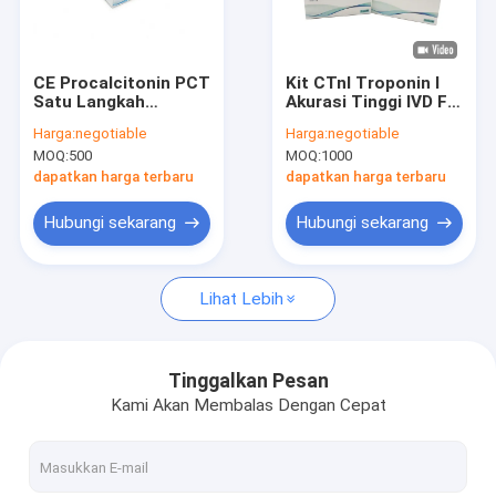
Tur Pabrik
Kontrol kualitas
CE Procalcitonin PCT
Kit CTnI Troponin I
Satu Langkah
Akurasi Tinggi IVD FIA
Hubungi kami
Perangkat Uji Cepat
Rapid Quantitative
Harga:
negotiable
Harga:
negotiable
Dengan Fluorescence
Test Kit
MOQ:
500
MOQ:
1000
Immunoassay
Permintaan Penawaran
Analyzer
dapatkan harga terbaru
dapatkan harga terbaru
News
Hubungi sekarang
Hubungi sekarang
Lihat Lebih
Perangkat Tes POCT
instrumen POCT
Tinggalkan Pesan
Kami Akan Membalas Dengan Cepat
Kit Pengujian Jantung
Kit Tes Cepat PCT