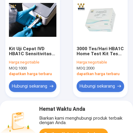
Kit Uji Cepat IVD
3000 Tes/Hari HBA1C
HBA1C Sensitivitas
Home Test Kit Tes
Tinggi Untuk
Kaset Cepat FIA
Harga:
negotiable
Harga:
negotiable
Lembaga Pengujian
POCT Assay
MOQ:
1000
MOQ:
2000
Biologis
dapatkan harga terbaru
dapatkan harga terbaru
Hubungi sekarang
Hubungi sekarang
Hemat Waktu Anda
Biarkan kami menghubungi produk terbaik
dengan Anda.