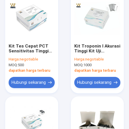
Kit Tes Cepat PCT
Kit Troponin I Akurasi
Sensitivitas Tinggi
Tinggi Kit Uji
Penyimpanan RT
Kuantitatif Cepat IVD
Harga:
negotiable
Harga:
negotiable
Diagnostik Uji
FIA
MOQ:
500
MOQ:
1000
Imunokromatografi
dapatkan harga terbaru
dapatkan harga terbaru
Hubungi sekarang
Hubungi sekarang
Rumah
Produk
Tentang kami