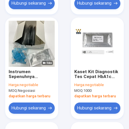
Hubungi sekarang
Hubungi sekarang
Instrumen
Kaset Kit Diagnostik
Sepenuhnya
Tes Cepat HbA1c
Otomatis Kit Reagen
Akurasi Tinggi 25T
Harga:
negotiable
Harga:
negotiable
Hba1c Uji
MOQ:
Negosiasi
MOQ:
1000
Immunochromatographic
dapatkan harga terbaru
dapatkan harga terbaru
Hubungi sekarang
Hubungi sekarang