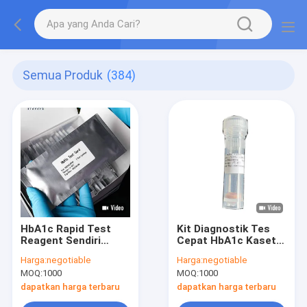
Semua Produk
(384)
HbA1c Rapid Test
Kit Diagnostik Tes
Reagent Sendiri
Cepat HbA1c Kaset
Dipatenkan Dengan
Akurasi Tinggi dan
Harga:
negotiable
Harga:
negotiable
Instrumen
Sensitif Tinggi 25T
MOQ:
1000
MOQ:
1000
Sepenuhnya
Otomatis
dapatkan harga terbaru
dapatkan harga terbaru