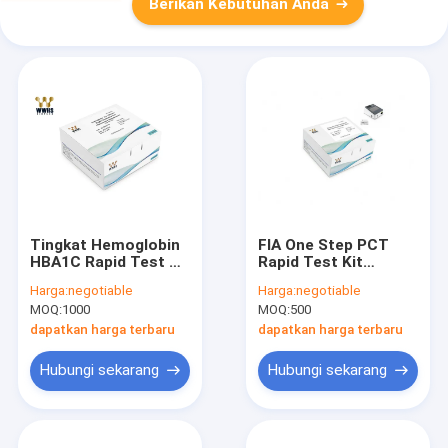
Berikan Kebutuhan Anda
Tingkat Hemoglobin
FIA One Step PCT
HBA1C Rapid Test Kit
Rapid Test Kit
Paket Fluoresensi
penyimpanan mudah
Harga:
negotiable
Harga:
negotiable
Immunoassay 25T
Procalcitonin Rapid
MOQ:
1000
MOQ:
500
Quantitative Test
dapatkan harga terbaru
dapatkan harga terbaru
Hubungi sekarang
Hubungi sekarang